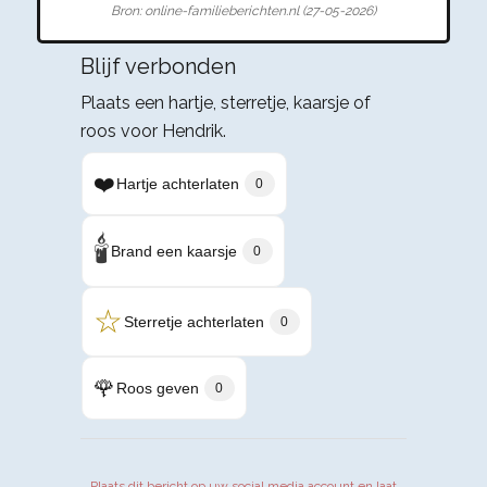
Bron: online-familieberichten.nl (27-05-2026)
Blijf verbonden
Plaats een hartje, sterretje, kaarsje of
roos voor Hendrik.
❤️
Hartje achterlaten
0
🕯️
Brand een kaarsje
0
☆
Sterretje achterlaten
0
🌹
Roos geven
0
Plaats dit bericht op uw social media account en laat