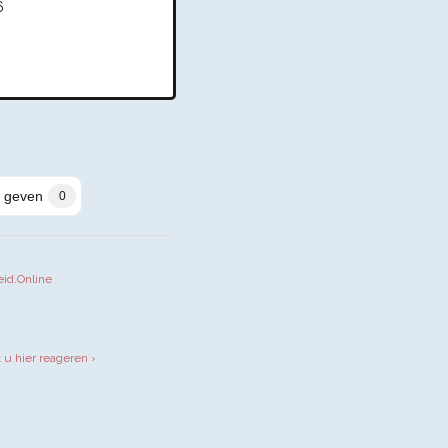
6
 geven
0
eid.Online
iendly
t u hier reageren ›