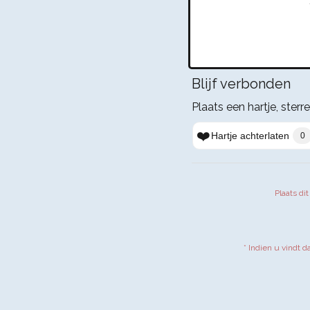
Blijf verbonden
Plaats een hartje, sterre
❤️
Hartje achterlaten
0
Plaats di
* Indien u vindt d