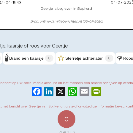
14-04-1943
04-07-202
Geertje is begraven in Staphorst
Bron: online-familieberichten.nl (06-07-2026)
tje, kaarsje of roos voor Geertje.
🕯️
☆
🌹
Brand een kaarsje
Sterretje achterlaten
Roos
0
0
t bericht op uw social media account en laat mensen een reactie schrijven op Afsch
Facebook
LinkedIn
X
WhatsApp
Email
PrintFr
at het bericht over Geertje van Spijker onjuiste of onvolledige informatie bevat, kun
0
REACTIES