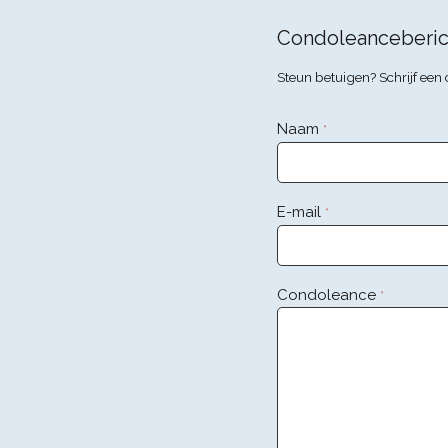
Condoleanceberic
Steun betuigen? Schrijf ee
Naam
*
E-mail
*
Condoleance
*