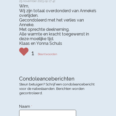
29 november 2025 op 17:42
zegt:
Wim,
Wij zijn totaal overdonderd van Anneke’s
overlijden.
Gecondoleerd met het verlies van
Anneke.
Met oprechte deelneming.
Alle warmte en kracht toegewenst in
deze moeilijke tijd.
Klaas en Yonna Schuls
1
Beantwoorden
Condoleanceberichten
Steun betuigen? Schrijf een condoleancebericht
voor de nabestaanden. Berichten worden
gecontroleerd.
Naam
*