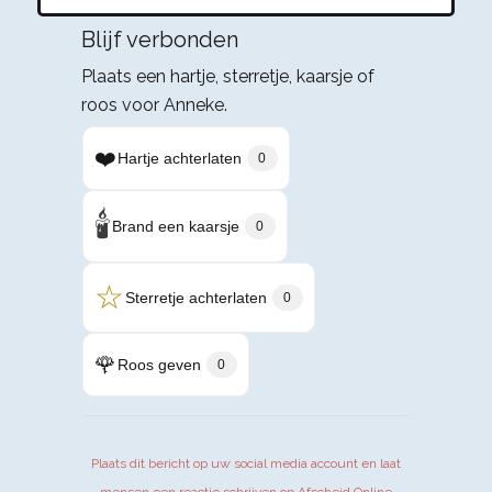
Blijf verbonden
Plaats een hartje, sterretje, kaarsje of
roos voor Anneke.
❤️
Hartje achterlaten
0
🕯️
Brand een kaarsje
0
☆
Sterretje achterlaten
0
🌹
Roos geven
0
Plaats dit bericht op uw social media account en laat
mensen een reactie schrijven op Afscheid.Online