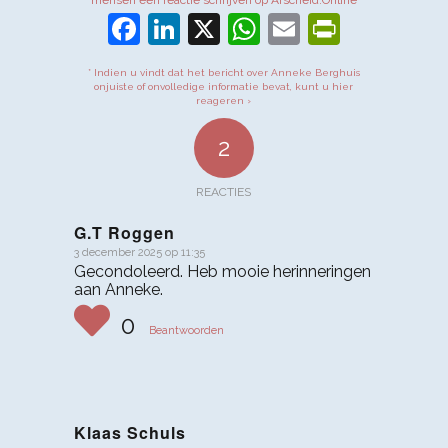
Facebook
LinkedIn
X
WhatsApp
Email
PrintFr
* Indien u vindt dat het bericht over Anneke Berghuis
onjuiste of onvolledige informatie bevat, kunt u hier
reageren ›
2
REACTIES
G.T Roggen
3 december 2025 op 11:35
zegt:
Gecondoleerd. Heb mooie herinneringen
aan Anneke.
0
Beantwoorden
Klaas Schuls